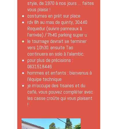
style, de 1970 à nos jours … faites
vous plaisir !
costumes en prêt sur place
rdv 8h au mas de quinty, 30440
Roquedur (suivre panneaux à
l’arrivée) / 7h40 parking super u
le tournage devrait se terminer
vers 10h30. ensuite Tao
continuera en solo à l’alambic.
pour plus de précisions :
0631518446
hommes et enfants : bienvenus à
l’équipe technique
je m’occupe des tisanes et du
café, vous pouvez compléter avec
les casse croûte qui vous plaisent
!