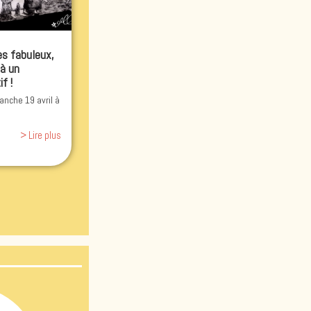
es fabuleux,
 à un
f !
nche 19 avril à
> Lire plus