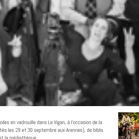
es en vadrouille dans Le Vigan, à l’occasion de la
rités les 29 et 30 septembre aux Arennes), de biblis
 et la médiathèque …