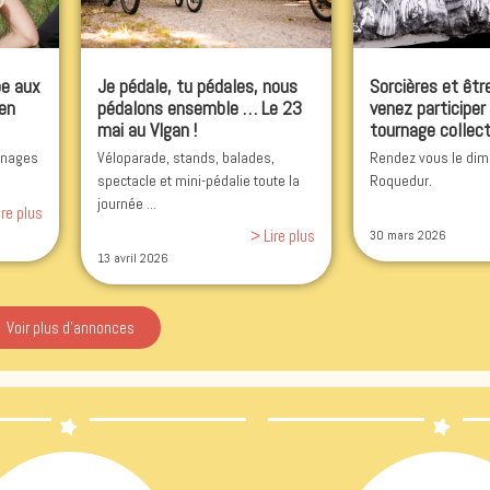
pe aux
Je pédale, tu pédales, nous
Sorcières et êtr
 en
pédalons ensemble … Le 23
venez participer
mai au VIgan !
tournage collecti
rnages
Véloparade, stands, balades,
Rendez vous le dima
spectacle et mini-pédalie toute la
Roquedur.
journée ...
ire plus
> Lire plus
30 mars 2026
13 avril 2026
Voir plus d'annonces