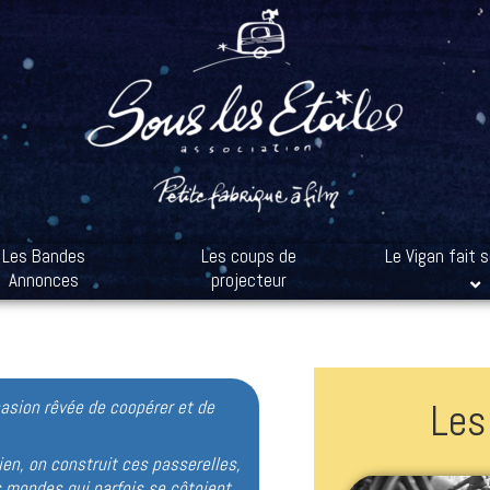
Les Bandes
Les coups de
Le Vigan fait 
Annonces
projecteur
Les
casion rêvée de coopérer et de
rien, on construit ces passerelles,
s mondes qui parfois se côtoient