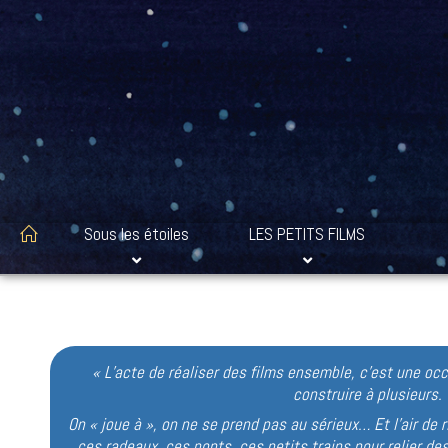
Sous les étoiles
LES PETITS FILMS
« L’acte de réaliser des films ensemble, c’est une oc
construire à plusieurs.
On « joue à », on ne se prend pas au sérieux… Et l’air de 
ces radeaux, ces ponts, ces petits trains pour relier de