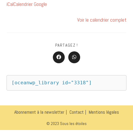
iCal
Calendrier Google
Voir le calendrier complet
PARTAGEZ !
[oceanwp_library id="3318"]
Abonnement à la newsletter
Contact
Mentions légales
© 2023 Sous les étoiles